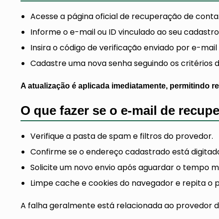
Acesse a página oficial de recuperação de conta
Informe o e-mail ou ID vinculado ao seu cadastro
Insira o código de verificação enviado por e-mail
Cadastre uma nova senha seguindo os critérios d
A atualização é aplicada imediatamente, permitindo re
O que fazer se o e-mail de recup
Verifique a pasta de spam e filtros do provedor.
Confirme se o endereço cadastrado está digita
Solicite um novo envio após aguardar o tempo mí
Limpe cache e cookies do navegador e repita o 
A falha geralmente está relacionada ao provedor d