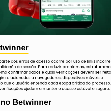
etwinner
rte dos erros de acesso ocorre por uso de links incorre
validação de sessão. Para reduzir problemas, estruturamo
omo confirmar dados e quais verificações devem ser feit
n relacionados a navegadores, dispositivos móveis e
do que o usuário entenda cada etapa crítica do processo.
verificações ajudam a manter o acesso estável e seguro.
 no Betwinner