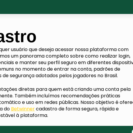
astro
lquer usuário que deseja acessar nossa plataforma com
amos um panorama completo sobre como realizar login,
ciais e manter seu perfil seguro em diferentes dispositiv
comuns no momento de entrar na conta, padrões de
s de segurança adotados pelos jogadores no Brasil.
ntações diretas para quem está criando uma conta pela
riamente. Também incluímos recomendações práticas
automático e uso em redes públicas. Nosso objetivo é ofer
pa do
Betwinner
cadastro de forma segura, rápida e
estável à plataforma.