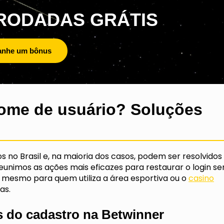
0 RODADAS GRÁTIS
anhe um bônus
ome de usuário? Soluções
 no Brasil e, na maioria dos casos, podem ser resolvido
unimos as ações mais eficazes para restaurar o login s
 mesmo para quem utiliza a área esportiva ou o
casino
as.
s do cadastro na Betwinner