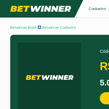
Cadastro
Betwinner Brasil
Betwinner Cadastro
Cód
R
5.