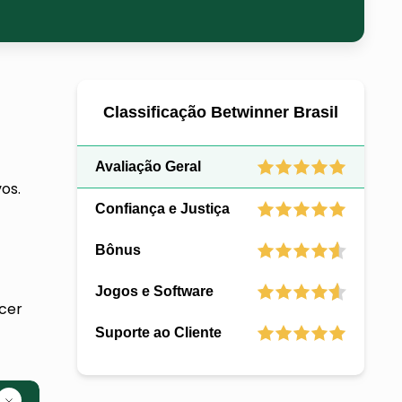
Classificação Betwinner Brasil
Avaliação Geral
os.
Confiança e Justiça
Bônus
Jogos e Software
ecer
Suporte ao Cliente