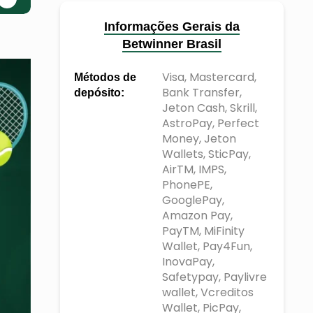
Informações Gerais da
Betwinner Brasil
Visa, Mastercard,
Métodos de
Bank Transfer,
depósito:
Jeton Cash, Skrill,
AstroPay, Perfect
Money, Jeton
Wallets, SticPay,
AirTM, IMPS,
PhonePE,
GooglePay,
Amazon Pay,
PayTM, MiFinity
Wallet, Pay4Fun,
InovaPay,
Safetypay, Paylivre
wallet, Vcreditos
Wallet, PicPay,