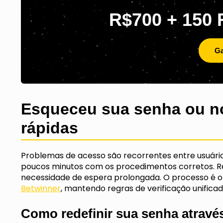
R$700 + 15
G
Esqueceu sua senha ou n
rápidas
Problemas de acesso são recorrentes entre usuários
poucos minutos com os procedimentos corretos. Re
necessidade de espera prolongada. O processo é o
Betwinner
, mantendo regras de verificação unificad
Como redefinir sua senha atravé