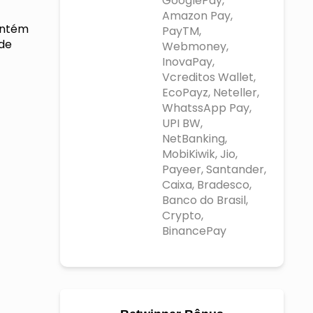
GooglePay,
Amazon Pay,
mantém
PayTM,
ade
Webmoney,
InovaPay,
Vcreditos Wallet,
EcoPayz, Neteller,
WhatssApp Pay,
UPI BW,
NetBanking,
MobiKiwik, Jio,
Payeer, Santander,
Caixa, Bradesco,
Banco do Brasil,
Crypto,
BinancePay