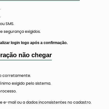
.
.
 ou SMS.
e segurança exigidos.
alizar login logo após a confirmação.
eração não chegar
do corretamente.
nimo exigido pelo sistema.
processo.
e e-mail ou a dados inconsistentes no cadastro.